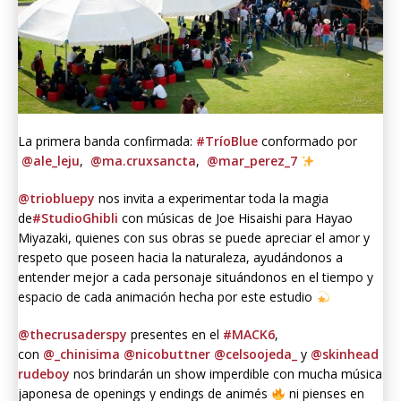
La primera banda confirmada:
#TríoBlue
conformado por
@ale_leju
,
@ma.cruxsancta
,
@mar_perez_7
@triobluepy
nos invita a experimentar toda la magia
de
#StudioGhibli
con músicas de Joe Hisaishi para Hayao
Miyazaki, quienes con sus obras se puede apreciar el amor y
respeto que poseen hacia la naturaleza, ayudándonos a
entender mejor a cada personaje situándonos en el tiempo y
espacio de cada animación hecha por este estudio
@thecrusaderspy
presentes en el
#MACK6
,
con
@_chinisima
@nicobuttner
@celsoojeda_
y
@skinhead
rudeboy
nos brindarán un show imperdible con mucha música
japonesa de openings y endings de animés
ni pienses en